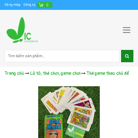
Đăng nhập
Đăng ký
(
)
Trang chủ
Lô tô, thẻ chơi, game chơi
Thẻ game theo chủ đề