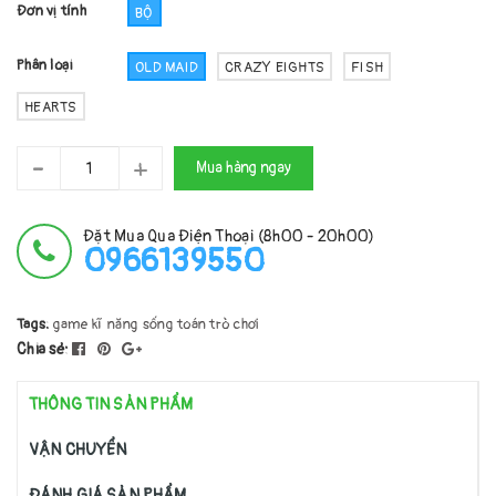
Đơn vị tính
BỘ
Phân loại
OLD MAID
CRAZY EIGHTS
FISH
HEARTS
-
+
Mua hàng ngay
Đặt Mua Qua Điện Thoại (8h00 - 20h00)
0966139550
Tags:
game
kĩ năng sống
toán
trò chơi
Chia sẻ:
THÔNG TIN SẢN PHẨM
VẬN CHUYỂN
ĐÁNH GIÁ SẢN PHẨM