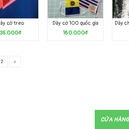
àng
Xem nhanh
Mua hàng
Xem nhanh
Mua h
ây cờ treo
Dây cờ 100 quốc gia
Dây c
35.000₫
160.000₫
2
»
CỬA HÀNG 