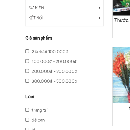
SỰ KIỆN
Tùy c
KẾT NỐI
Giá sản phẩm
Giá dưới 100.000đ
100.000đ - 200.000đ
200.000đ - 300.000đ
300.000đ - 500.000đ
500.000đ - 1.000.000đ
Loại
Giá trên 1.000.000đ
Mua h
trang trí
đề can