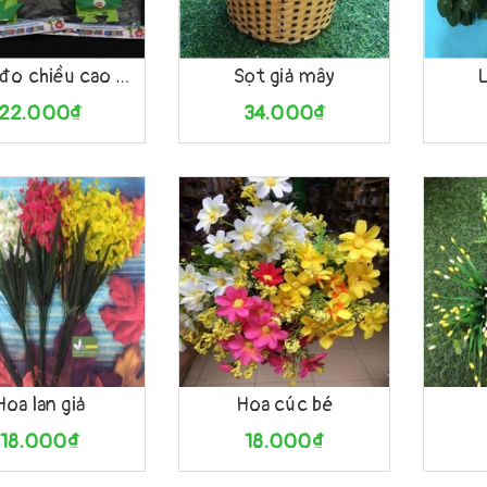
họn
Xem nhanh
Tùy chọn
Xem nhanh
Mua h
Thước đo chiều cao cho bé
Sọt giả mây
L
22.000₫
34.000₫
àng
Xem nhanh
Mua hàng
Xem nhanh
Mua h
Hoa lan giả
Hoa cúc bé
18.000₫
18.000₫