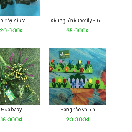
àng
Xem nhanh
Mua hàng
Xem nhanh
á cây nhựa
Khung hình family - 65812
20.000₫
65.000₫
àng
Xem nhanh
Mua hàng
Xem nhanh
Hoa baby
Hàng rào vải dạ
18.000₫
20.000₫