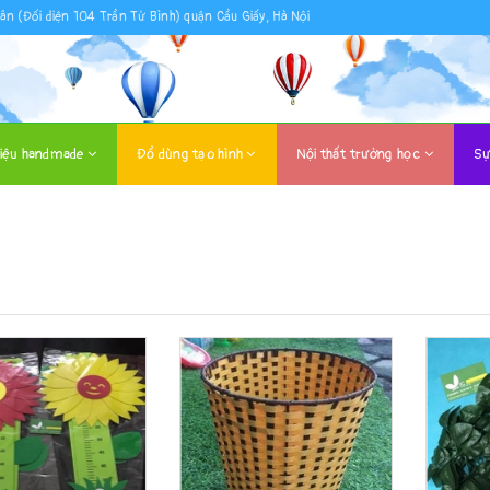
ân (Đối diện 104 Trần Tử Bình) quận Cầu Giấy, Hà Nội
liệu handmade
Đồ dùng tạo hình
Nội thất trường học
Sự