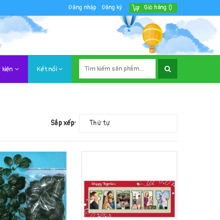
Đăng nhập
Đăng ký
Giỏ hàng
(
)
 kiện
Kết nối
Sắp xếp:
Thứ tự