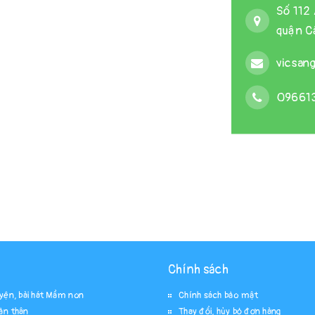
Số 112 
quận Cầ
vicsan
09661
Chính sách
uyện, bài hát Mầm non
Chính sách bảo mật
ản thân
Thay đổi, hủy bỏ đơn hàng