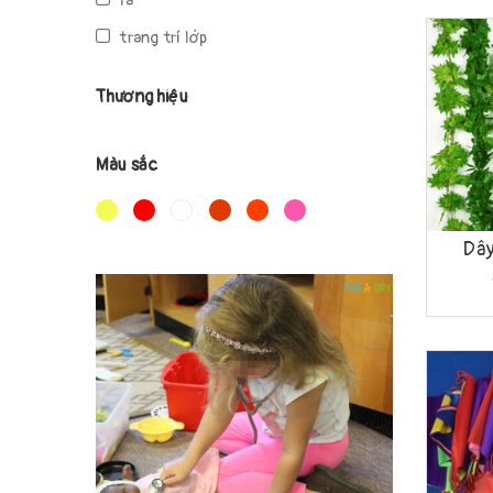
lá
trang trí lớp
Nội Thất Trường Học
Thương hiệu
dây
cây, dụng cụ
Màu sắc
Mua h
Dây