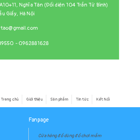
A10+11, Nghĩa Tân (Đối diện 104 Trần Tử Bình)
u Giấy, Hà Nội
gtao@gmail.com
39550
-
0962881628
Trang chủ
Giới thiệu
Sản phẩm
Tin tức
Kết Nối
Fanpage
Cửa hàng đồ dùng đồ chơi mầm