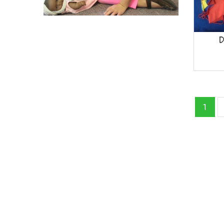
Mua h
D
1