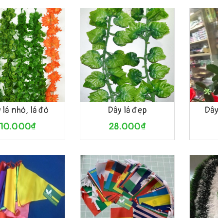
àng
Xem nhanh
Mua hàng
Xem nhanh
Mua h
 lá nhỏ, lá đỏ
Dây lá đẹp
Dây
10.000₫
28.000₫