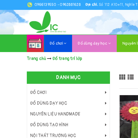
0966139550
-
0962881628
Địa chỉ:
Số 112 A10+11, Nghĩa T
Đồ chơi
Đồ dùng dạy học
Nguyên 
Trang chủ
Đồ trang trí lớp
DANH MỤC
ĐỒ CHƠI
ĐỒ DÙNG DẠY HỌC
NGUYÊN LIỆU HANDMADE
ĐỒ DÙNG TẠO HÌNH
NỘI THẤT TRƯỜNG HỌC