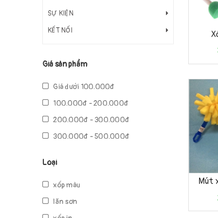
SỰ KIỆN
Mua h
KẾT NỐI
X
Giá sản phẩm
Giá dưới 100.000đ
100.000đ - 200.000đ
200.000đ - 300.000đ
300.000đ - 500.000đ
500.000đ - 1.000.000đ
Loại
Giá trên 1.000.000đ
Mua h
Mút 
xốp màu
lăn sơn