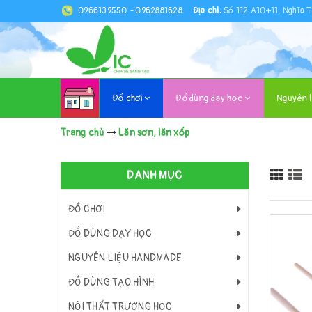
0966139550
-
0962881628
Địa chỉ:
Số 112 A10+11, Nghĩa T
Đồ chơi
Đồ dùng dạy học
Nguyên 
Trang chủ
Lăn sơn, lăn xốp
DANH MỤC
ĐỒ CHƠI
ĐỒ DÙNG DẠY HỌC
NGUYÊN LIỆU HANDMADE
ĐỒ DÙNG TẠO HÌNH
NỘI THẤT TRƯỜNG HỌC