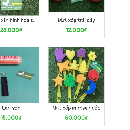
àng
Xem nhanh
Mua hàng
Xem nhanh
Mút xốp in hình hoa set 4 chiếc
Mút xốp trái cây
28.000₫
12.000₫
họn
Xem nhanh
Tùy chọn
Xem nhanh
Lăn sơn
Mút xốp in màu nước
15.000₫
60.000₫