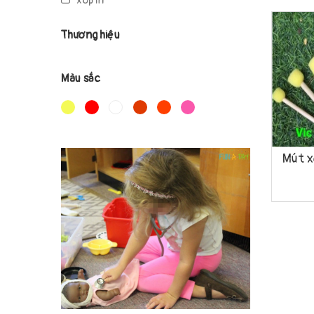
xốp in
Thương hiệu
Màu sắc
Mua h
Mút x