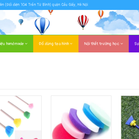
ân (Đối diện 104 Trần Tử Bình) quận Cầu Giấy, Hà Nội
liệu handmade
Đồ dùng tạo hình
Nội thất trường học
Sự