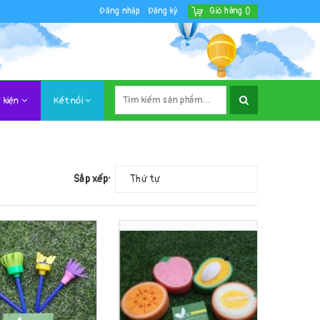
Đăng nhập
Đăng ký
Giỏ hàng
(
)
 kiện
Kết nối
Sắp xếp:
Thứ tự