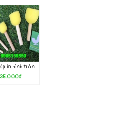
àng
Xem nhanh
ốp in hình tròn
35.000₫