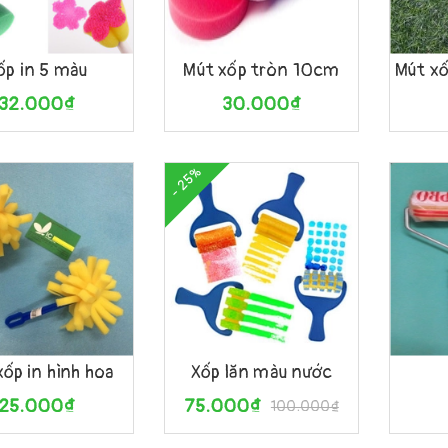
àng
Xem nhanh
Mua hàng
Xem nhanh
Mua h
ốp in 5 màu
Mút xốp tròn 10cm
32.000₫
30.000₫
- 25%
àng
Xem nhanh
Tùy chọn
Xem nhanh
Tùy c
xốp in hình hoa
Xốp lăn màu nước
25.000₫
75.000₫
100.000₫