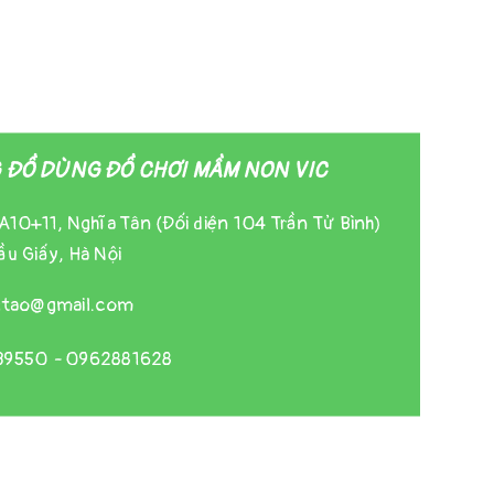
ĐỒ DÙNG ĐỒ CHƠI MẦM NON VIC
A10+11, Nghĩa Tân (Đối diện 104 Trần Tử Bình)
u Giấy, Hà Nội
gtao@gmail.com
39550
-
0962881628