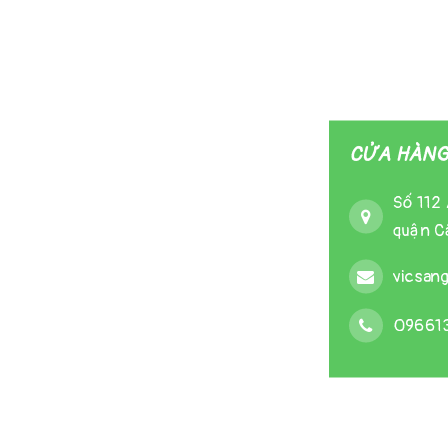
CỬA HÀNG 
Số 112 
quận Cầ
vicsan
09661