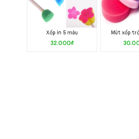
Mua hàng
Xem nhanh
Mua hàng
Xốp in 5 màu
Mút xốp t
32.000₫
30.0