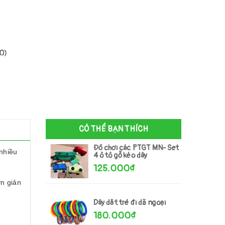
00)
CÓ THỂ BẠN THÍCH
Đồ chơi các PTGT MN- Set
 nhiều
4 ô tô gỗ kéo dây
125.000₫
ơn giản
Dây dắt trẻ đi dã ngoại
180.000₫