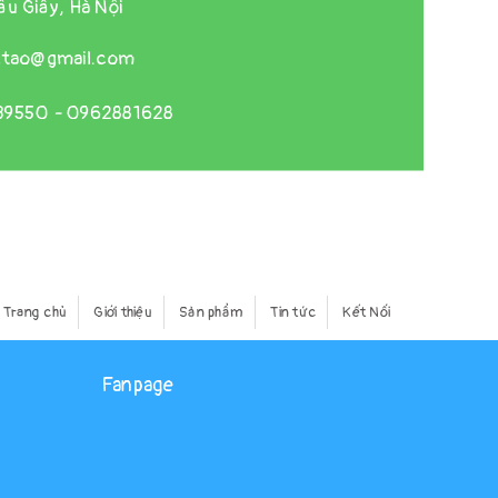
u Giấy, Hà Nội
gtao@gmail.com
39550
-
0962881628
Trang chủ
Giới thiệu
Sản phẩm
Tin tức
Kết Nối
Fanpage