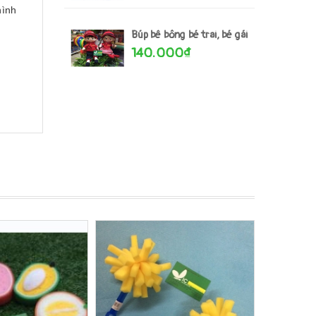
hình
Búp bê bông bé trai, bé gái
140.000₫
- 25%