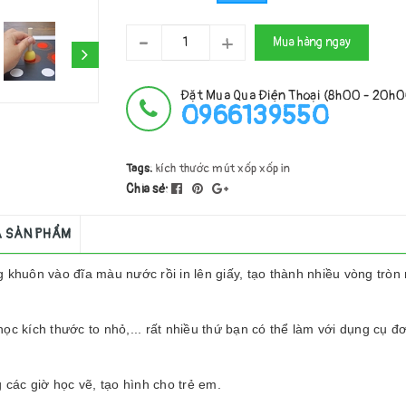
-
+
Mua hàng ngay
Đặt Mua Qua Điện Thoại (8h00 - 20h
0966139550
Tags:
kích thước
mút xốp
xốp in
Chia sẻ:
Á SẢN PHẨM
g khuôn vào đĩa màu nước rồi in lên giấy, tạo thành nhiều vòng tròn
, học kích thước to nhỏ,... rất nhiều thứ bạn có thể làm với dụng cụ đ
các giờ học vẽ, tạo hình cho trẻ em.