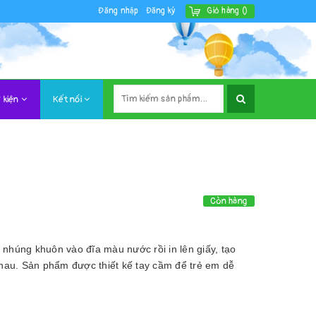
Đăng nhập
Đăng ký
Giỏ hàng
(
)
 kiện
Kết nối
Còn hàng
ể nhúng khuôn vào đĩa màu nước rồi in lên giấy, tạo
nhau. Sản phẩm được thiết kế tay cầm để trẻ em dễ