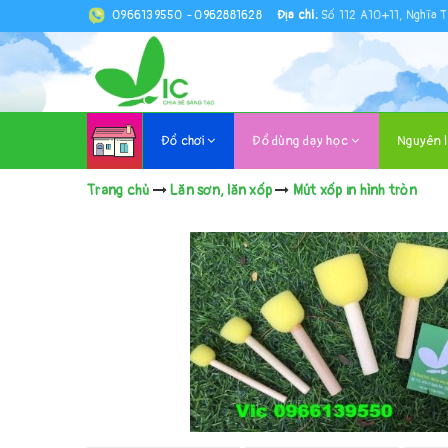
0966139550
-
0962881628
Địa chỉ:
Số 112 A10+11, Nghĩa T
Đồ chơi
Đồ dùng dạy học
Nguyên 
Trang chủ
Lăn sơn, lăn xốp
Mút xốp in hình tròn