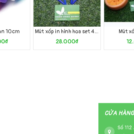
Xem nhanh
Mua hàng
Xem nhanh
Mua hàng
ròn 10cm
Mút xốp in hình hoa set 4 chiếc
Mút xố
00₫
28.000₫
12
CỬA HÀNG 
Số 112 