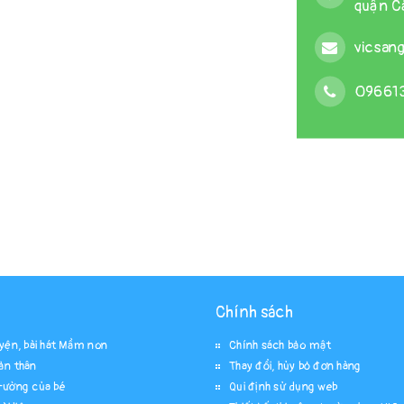
quận Cầ
vicsan
09661
Chính sách
uyện, bài hát Mầm non
Chính sách bảo mật
ản thân
Thay đổi, hủy bỏ đơn hàng
rường của bé
Qui định sử dụng web