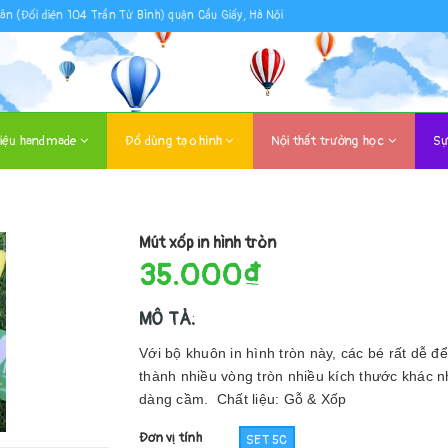
ân (Đối diện 104 Trần Tử Bình) quận Cầu Giấy, Hà Nội
liệu handmade
Đồ dùng tạo hình
Nội thất trường học
Sự
Mút xốp in hình tròn
35.000₫
MÔ TẢ:
Với bộ khuôn in hình tròn này, các bé rất dễ đ
thành nhiều vòng tròn nhiều kích thước khác 
dàng cầm. Chất liệu: Gỗ & Xốp
Đơn vị tính
SET 5C