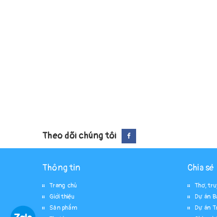
Theo dõi chúng tôi
Thông tin
Chia sẻ
Trang chủ
Thơ, tr
Giới thiệu
Dự án B
Sản phẩm
Dự án T