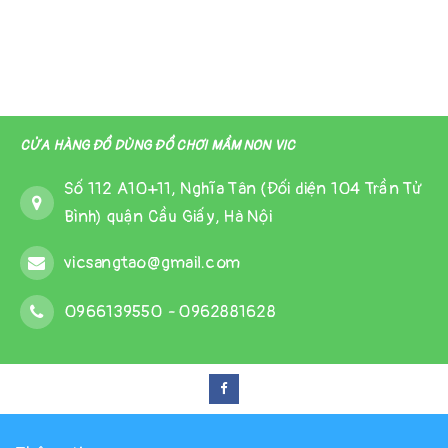
CỬA HÀNG ĐỒ DÙNG ĐỒ CHƠI MẦM NON VIC
Số 112 A10+11, Nghĩa Tân (Đối diện 104 Trần Tử
Bình) quận Cầu Giấy, Hà Nội
vicsangtao@gmail.com
0966139550
-
0962881628