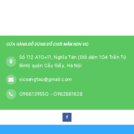
CỬA HÀNG ĐỒ DÙNG ĐỒ CHƠI MẦM NON VIC
Số 112 A10+11, Nghĩa Tân (Đối diện 104 Trần Tử
Bình) quận Cầu Giấy, Hà Nội
vicsangtao@gmail.com
0966139550
-
0962881628