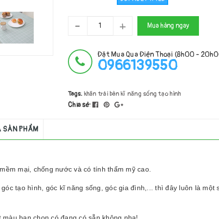
-
+
Mua hàng ngay
Đặt Mua Qua Điện Thoại (8h00 - 20h
0966139550
Tags:
khăn trải bàn
kĩ năng sống
tạo hình
Chia sẻ:
Á SẢN PHẨM
 mềm mại, chống nước và có tính thẩm mỹ cao.
óc tạo hình, góc kĩ năng sống, góc gia đình,... thì đây luôn là một 
ết màu bạn chọn có đang có sẵn không nha!