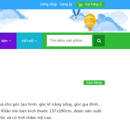
Đăng nhập
Đăng ký
Giỏ hàng
(
)
 kiện
Kết nối
Còn hàng
ả cho góc tạo hình, góc kĩ năng sống, góc gia đình,...
. Khăn trải bàn kích thước 137x180cm, được sản xuất
ớc và có tính thẩm mỹ cao.