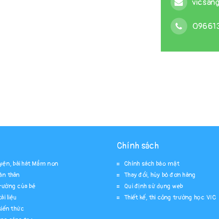
vicsan
09661
Chính sách
uyện, bài hát Mầm non
Chính sách bảo mật
ản thân
Thay đổi, hủy bỏ đơn hàng
rường của bé
Qui định sử dụng web
ài liệu
Thiết kế, thi công trường học VIC
kiến thức