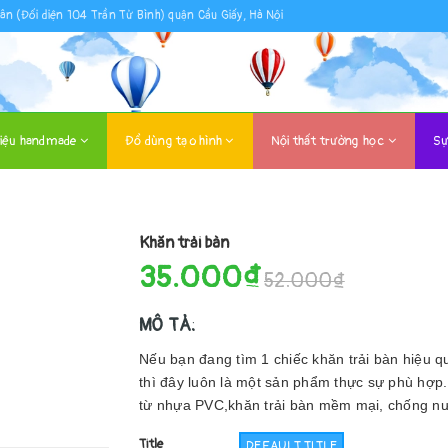
ân (Đối diện 104 Trần Tử Bình) quận Cầu Giấy, Hà Nội
liệu handmade
Đồ dùng tạo hình
Nội thất trường học
Sự
Khăn trải bàn
35.000₫
52.000₫
MÔ TẢ:
Nếu bạn đang tìm 1 chiếc khăn trải bàn hiệu qu
thì đây luôn là một sản phẩm thực sự phù hợp
từ nhựa PVC,khăn trải bàn mềm mại, chống nư
Title
DEFAULT TITLE