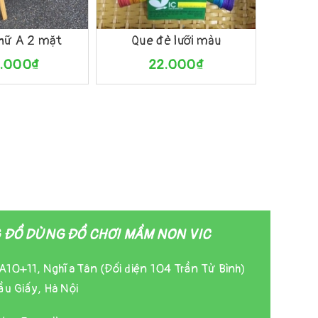
Xem nhanh
Mua hàng
Xem nhanh
Mua hà
chữ A 2 mặt
Que đè lưỡi màu
Que
0.000₫
22.000₫
ĐỒ DÙNG ĐỒ CHƠI MẦM NON VIC
A10+11, Nghĩa Tân (Đối diện 104 Trần Tử Bình)
u Giấy, Hà Nội