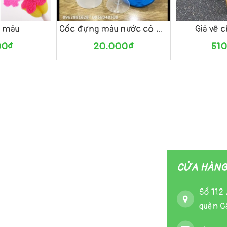
Xem nhanh
Mua hàng
Xem nhanh
Mua hàng
5 màu
Cốc đựng màu nước có nắp
Giá vẽ 
00₫
20.000₫
51
CỬA HÀNG 
Số 112 
quận Cầ