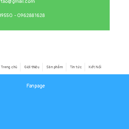
gtao@gmail.com
39550
-
0962881628
Trang chủ
Giới thiệu
Sản phẩm
Tin tức
Kết Nối
Fanpage