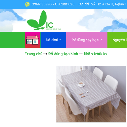
0966139550
-
0962881628
Địa chỉ:
Số 112 A10+11, Nghĩa T
Đồ chơi
Đồ dùng dạy học
Nguyên 
Trang chủ
Đồ dùng tạo hình
Khăn trải bàn