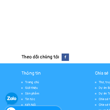
Theo dõi chúng tôi
Thông tin
Chia sẻ
Trang chủ
Thơ, tr
Giới thiệu
Dự án B
Sản phẩm
Dự án T
Tin tức
Chia sẻ t
Kết Nối
Chia sẻ 