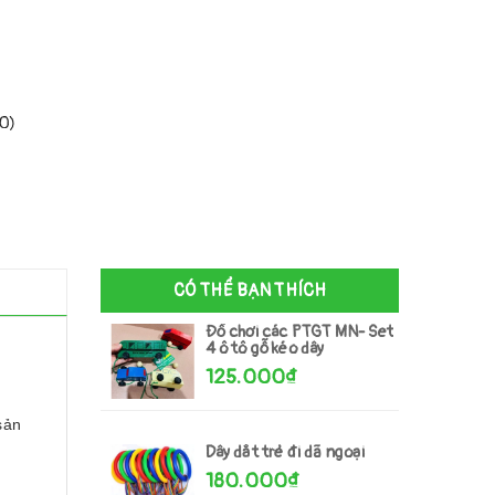
00)
CÓ THỂ BẠN THÍCH
Đồ chơi các PTGT MN- Set
4 ô tô gỗ kéo dây
125.000₫
sản
Dây dắt trẻ đi dã ngoại
180.000₫