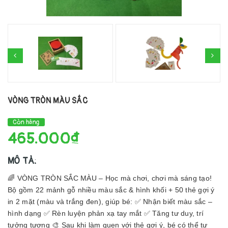
VÒNG TRÒN MÀU SẮC
Còn hàng
465.000₫
MÔ TẢ:
🌈 VÒNG TRÒN SẮC MÀU – Học mà chơi, chơi mà sáng tạo!
Bộ gồm 22 mảnh gỗ nhiều màu sắc & hình khối + 50 thẻ gợi ý
in 2 mặt (màu và trắng đen), giúp bé: ✅ Nhận biết màu sắc –
hình dạng ✅ Rèn luyện phản xạ tay mắt ✅ Tăng tư duy, trí
tưởng tượng 🎨 Sau khi làm quen với thẻ gợi ý, bé có thể tự