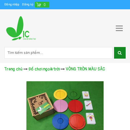
Đăng nhập
Đăng ký
(
)
Trang chủ
Đồ chơi ngoài trời
VÒNG TRÒN MÀU SẮC