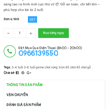
sáng tạo ra hình mới cực thú vị! 📦 Gỗ an toàn, chi tiết lớn –
phù hợp cho bé từ 2 tuổi
Đơn vị tính
SET
-
+
Mua hàng ngay
Đặt Mua Qua Điện Thoại (8h00 - 20h00)
0966139550
Tags:
2-4 tuổi
3-6 tuổi
game chơi
vòng tròn
đồ chơi
đồ chơi gỗ
Chia sẻ:
THÔNG TIN SẢN PHẨM
VẬN CHUYỂN
ĐÁNH GIÁ SẢN PHẨM