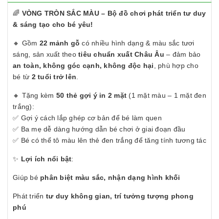
🌈
VÒNG TRÒN SẮC MÀU – Bộ đồ chơi phát triển tư duy
& sáng tạo cho bé yêu!
🔸 Gồm
22 mảnh gỗ
có nhiều hình dạng & màu sắc tươi
sáng, sản xuất theo
tiêu chuẩn xuất Châu Âu
– đảm bảo
an toàn, không góc cạnh, không độc hại
, phù hợp cho
bé từ
2 tuổi trở lên
.
🔸 Tặng kèm
50 thẻ gợi ý in 2 mặt
(1 mặt màu – 1 mặt đen
trắng):
✅ Gợi ý cách lắp ghép cơ bản để bé làm quen
✅ Ba mẹ dễ dàng hướng dẫn bé chơi ở giai đoạn đầu
✅ Bé có thể tô màu lên thẻ đen trắng để tăng tính tương tác
✨
Lợi ích nổi bật
:
Giúp bé
phân biệt màu sắc, nhận dạng hình khối
Phát triển
tư duy không gian, trí tưởng tượng phong
phú