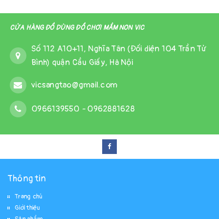
CỬA HÀNG ĐỒ DÙNG ĐỒ CHƠI MẦM NON VIC
Số 112 A10+11, Nghĩa Tân (Đối diện 104 Trần Tử
Bình) quận Cầu Giấy, Hà Nội
vicsangtao@gmail.com
0966139550
-
0962881628
Thông tin
Trang chủ
Giới thiệu