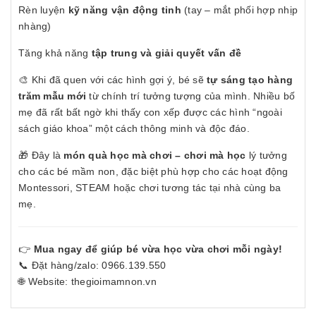
Rèn luyện
kỹ năng vận động tinh
(tay – mắt phối hợp nhịp
nhàng)
Tăng khả năng
tập trung và giải quyết vấn đề
🎨 Khi đã quen với các hình gợi ý, bé sẽ
tự sáng tạo hàng
trăm mẫu mới
từ chính trí tưởng tượng của mình. Nhiều bố
mẹ đã rất bất ngờ khi thấy con xếp được các hình “ngoài
sách giáo khoa” một cách thông minh và độc đáo.
🎁 Đây là
món quà học mà chơi – chơi mà học
lý tưởng
cho các bé mầm non, đặc biệt phù hợp cho các hoạt động
Montessori, STEAM hoặc chơi tương tác tại nhà cùng ba
mẹ.
👉
Mua ngay để giúp bé vừa học vừa chơi mỗi ngày!
📞 Đặt hàng/zalo: 0966.139.550
🌐 Website: thegioimamnon.vn