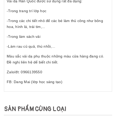
Vải dạ Hàn Quốc được sử dụng rất đa dạng:
-Trong trang trí lớp học
-Trong các chi tiết nhỏ để các bé làm thủ công như bông
hoa, hình lá, trái tim,...
-Trong làm sách vải
-Làm rau củ quả, thú nhồi,...
Màu sắc vải dạ phụ thuộc những màu cửa hàng đang có.
Đề nghị liên hệ dể biết chi tiết.
Zalo/đt: 0966139550
FB: Dang Mai (lớp học sáng tạo)
SẢN PHẨM CÙNG LOẠI