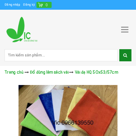
Đăng nhập
Đăng ký
(
)
Trang chủ
Đồ dùng làm sách vải
Vải dạ HQ 50x53/57cm