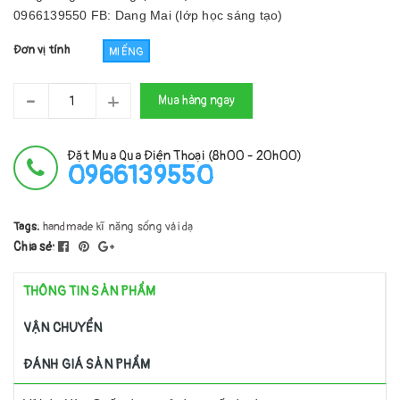
0966139550 FB: Dang Mai (lớp học sáng tạo)
Đơn vị tính
MIẾNG
-
+
Mua hàng ngay
Đặt Mua Qua Điện Thoại (8h00 - 20h00)
0966139550
Tags:
handmade
kĩ năng sống
vải dạ
Chia sẻ:
THÔNG TIN SẢN PHẨM
VẬN CHUYỂN
ĐÁNH GIÁ SẢN PHẨM