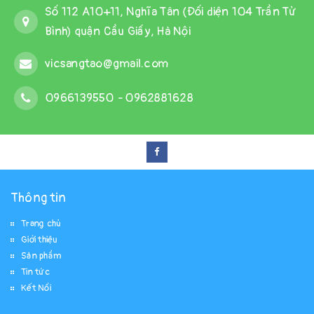
Số 112 A10+11, Nghĩa Tân (Đối diện 104 Trần Tử
Bình) quận Cầu Giấy, Hà Nội
vicsangtao@gmail.com
0966139550
-
0962881628
Thông tin
Trang chủ
Giới thiệu
Sản phẩm
Tin tức
Kết Nối