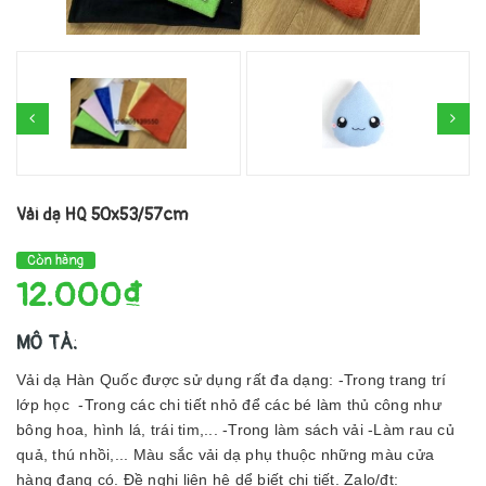
Vải dạ HQ 50x53/57cm
Còn hàng
12.000₫
MÔ TẢ:
Vải dạ Hàn Quốc được sử dụng rất đa dạng: -Trong trang trí
lớp học -Trong các chi tiết nhỏ để các bé làm thủ công như
bông hoa, hình lá, trái tim,... -Trong làm sách vải -Làm rau củ
quả, thú nhồi,... Màu sắc vải dạ phụ thuộc những màu cửa
hàng đang có. Đề nghị liên hệ dể biết chi tiết. Zalo/đt: