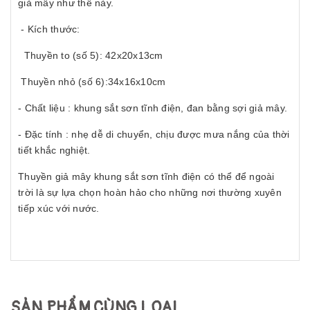
giả mây như thế này.
- Kích thước:
Thuyền to (số 5): 42x20x13cm
Thuyền nhỏ (số 6):34x16x10cm
- Chất liệu : khung sắt sơn tĩnh điện, đan bằng sợi giả mây.
- Đặc tính : nhẹ dễ di chuyển, chịu được mưa nắng của thời
tiết khắc nghiệt.
Thuyền giả mây khung sắt sơn tĩnh điện có thể để ngoài
trời là sự lựa chọn hoàn hảo cho những nơi thường xuyên
tiếp xúc với nước.
SẢN PHẨM CÙNG LOẠI