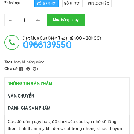
Phân loại
SỐ 6 (NHỎ)
SỐ 5 (TO)
SET 2 CHIẾC
-
+
Mua hàng ngay
Đặt Mua Qua Điện Thoại (8h00 - 20h00)
0966139550
Tags:
khay
kĩ năng sống
Chia sẻ:
THÔNG TIN SẢN PHẨM
VẬN CHUYỂN
ĐÁNH GIÁ SẢN PHẨM
Các đồ dùng dạy học, đồ chơi của các bạn nhỏ sẽ tăng
thêm tính thẩm mỹ khi được đặt trong những chiếc thuyền