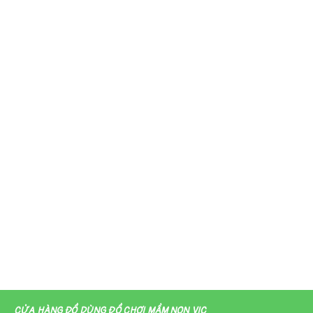
CỬA HÀNG ĐỒ DÙNG ĐỒ CHƠI MẦM NON VIC