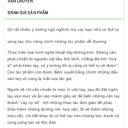
VẬN CHUYỂN
ĐÁNH GIÁ SẢN PHẨM
Có rất nhiều ý tưởng ngộ nghĩnh mà các bạn nhỏ có thể tự
sáng tạo cho riêng mình những tác phẩm dễ thương.
Thực hiện loại hình nghệ thuật này không khó. Không cần
phải chuẩn bị nguyên vật liệu lỉnh kỉnh, chẳng đòi hỏi “họa
sĩ” phải khéo tay, có ý tưởng thì ai cũng có thể tự vẽ được”.
Các tác phẩm còn được điểm xuyết bằng chính những dấu
vân tay vô cùng lạ mắt của tác giả.
Người vẽ chỉ cần chuẩn bị mực in vân tay, sau đó đặt ngón
tay vào mực và ấn vào mảnh giấy vẽ để biến những vân tay
thành “cây cọ vẽ”. Với những thao tác đơn giản để phác
thảo thêm những đường nét, hoa văn, tô vẽ thêm những
màu sắc, chi tiết khác là có thể tạo nên những bức tranh vô
cùng sáng tạo và độc đáo.