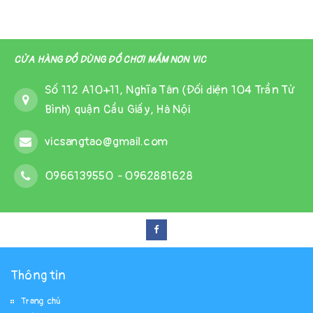
CỬA HÀNG ĐỒ DÙNG ĐỒ CHƠI MẦM NON VIC
Số 112 A10+11, Nghĩa Tân (Đối diện 104 Trần Tử
Bình) quận Cầu Giấy, Hà Nội
vicsangtao@gmail.com
0966139550
-
0962881628
Thông tin
Trang chủ