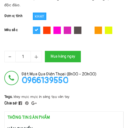
độc đáo.
Đơn vị tính
KHAY
Màu sắc
-
+
Mua hàng ngay
Đặt Mua Qua Điện Thoại (8h00 - 20h00)
0966139550
Tags:
khay mực
mực in
sáng tạo
vân tay
Chia sẻ:
THÔNG TIN SẢN PHẨM