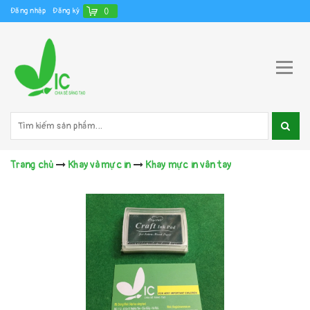
Đăng nhập
Đăng ký
(
)
Trang chủ
Khay và mực in
Khay mực in vân tay