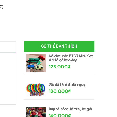
00)
CÓ THỂ BẠN THÍCH
Đồ chơi các PTGT MN- Set
4 ô tô gỗ kéo dây
125.000₫
Dây dắt trẻ đi dã ngoại
180.000₫
Búp bê bông bé trai, bé gái
140.000₫