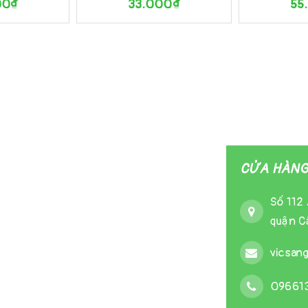
00₫
33.000₫
55
CỬA HÀNG 
Số 112 
quận Cầ
vicsan
09661