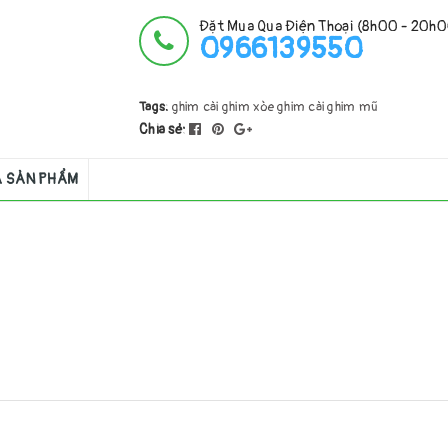
Đặt Mua Qua Điện Thoại (8h00 - 20h
0966139550
Tags:
ghim cài
ghim xòe ghim cài ghim mũ
Chia sẻ:
Á SẢN PHẨM