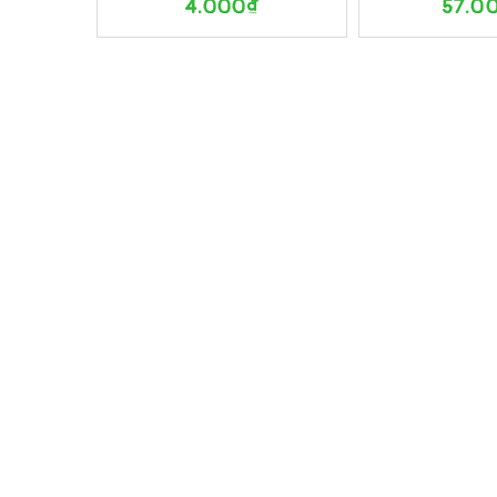
4.000₫
57.0