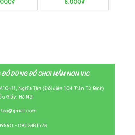
.000₫
8.000₫
ĐỒ DÙNG ĐỒ CHƠI MẦM NON VIC
A10+11, Nghĩa Tân (Đối diện 104 Trần Tử Bình)
u Giấy, Hà Nội
gtao@gmail.com
39550
-
0962881628