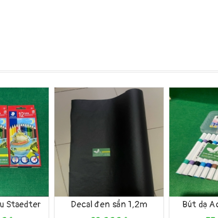
Xem nhanh
Mua hàng
Xem nhanh
Mua hàng
àu Staedter
Decal đen sần 1,2m
Bút dạ Ac