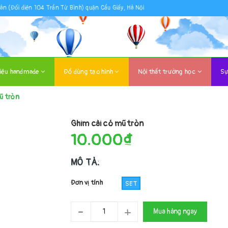
ân (Đối diện 104 Trần Tử Bình) quận Cầu Giấy, Hà Nội
liệu handmade
Đồ dùng tạo hình
Nội thất trường học
Sự
ũ tròn
Ghim cài có mũ tròn
10.000₫
MÔ TẢ:
Đơn vị tính
SET
-
+
Mua hàng ngay