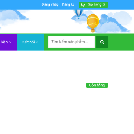
Đăng nhập
Đăng ký
Giỏ hàng
(
)
 kiện
Kết nối
Còn hàng