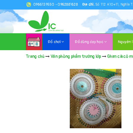
0966139550
-
0962881628
Địa chỉ:
Số 112 A10+11, Nghĩa T
Đồ chơi
Đồ dùng dạy học
Nguyên 
Trang chủ
Văn phòng phẩm trường lớp
Ghim cài có m