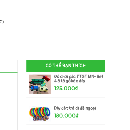
00)
CÓ THỂ BẠN THÍCH
Đồ chơi các PTGT MN- Set
4 ô tô gỗ kéo dây
125.000₫
Dây dắt trẻ đi dã ngoại
180.000₫