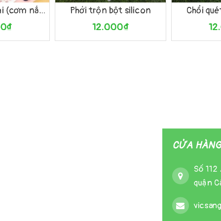
Khuôn làm sushi (cơm nắm) LS.4
Phới trộn bột silicon
Chổi qué
00₫
12.000₫
12
CỬA HÀNG 
Số 112 
quận Cầ
vicsan