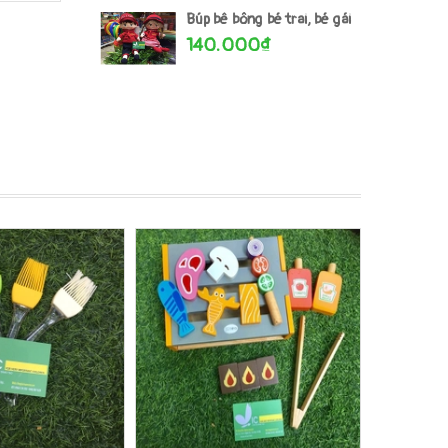
Búp bê bông bé trai, bé gái
140.000₫
Xem nhanh
Mua hàng
Xem nhanh
Mua hà