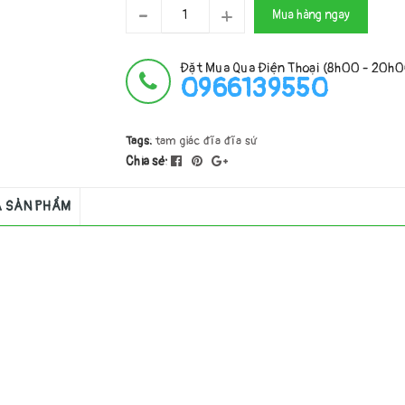
-
+
Mua hàng ngay
Đặt Mua Qua Điện Thoại (8h00 - 20h
0966139550
Tags:
tam giác
đĩa
đĩa sứ
Chia sẻ:
Á SẢN PHẨM