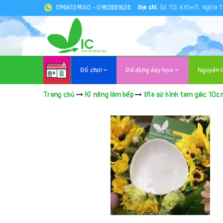
0966139550
-
0962881628
Địa chỉ:
Số 112 A10+11, Nghĩa T
Đồ chơi
Đồ dùng dạy học
Nguyên 
Trang chủ
Kĩ năng làm bếp
Đĩa sứ hình tam giác 10