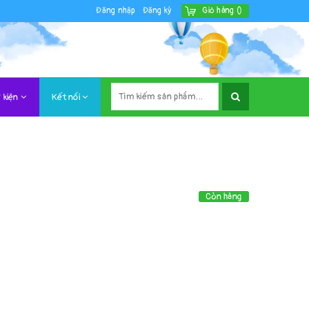
Đăng nhập
Đăng ký
Giỏ hàng
(
)
 kiện
Kết nối
Còn hàng