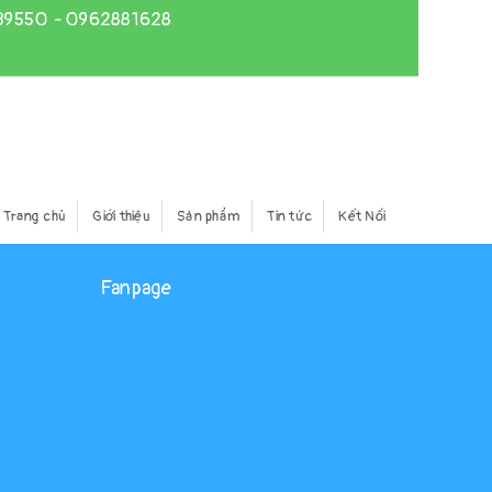
39550
-
0962881628
Trang chủ
Giới thiệu
Sản phẩm
Tin tức
Kết Nối
Fanpage