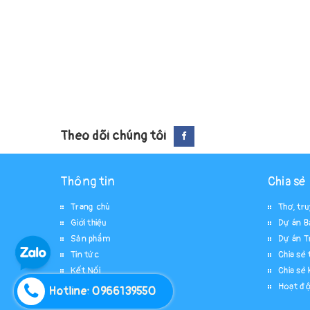
Theo dõi chúng tôi
Thông tin
Chia sẻ
Trang chủ
Thơ, tr
Giới thiệu
Dự án B
Sản phẩm
Dự án T
Tin tức
Chia sẻ t
Kết Nối
Chia sẻ 
Hoạt độ
Hotline: 0966139550