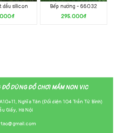
t dầu silicon
Bếp nướng - 66032
Bộ nấu ă
.000₫
295.000₫
ĐỒ DÙNG ĐỒ CHƠI MẦM NON VIC
A10+11, Nghĩa Tân (Đối diện 104 Trần Tử Bình)
u Giấy, Hà Nội
gtao@gmail.com