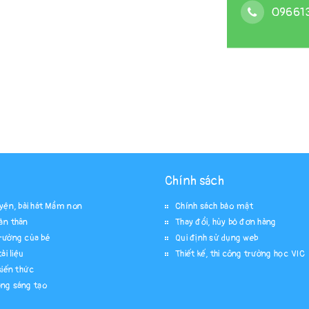
09661
Chính sách
uyện, bài hát Mầm non
Chính sách bảo mật
ản thân
Thay đổi, hủy bỏ đơn hàng
rường của bé
Qui định sử dụng web
ài liệu
Thiết kế, thi công trường học VIC
kiến thức
ng sáng tạo