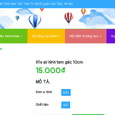
ân (Đối diện 104 Trần Tử Bình) quận Cầu Giấy, Hà Nội
liệu handmade
Đồ dùng tạo hình
Nội thất trường học
Sự
cm
Đĩa sứ hình tam giác 10cm
15.000₫
MÔ TẢ:
Đơn vị tính
CÁI
Chất liệu
SỨ