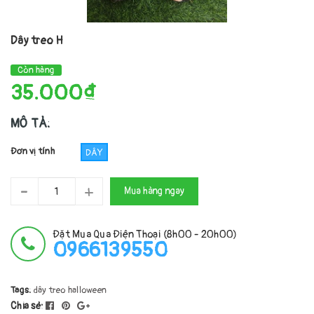
Dây treo H
Còn hàng
35.000₫
MÔ TẢ:
Đơn vị tính
DÂY
-
+
Mua hàng ngay
Đặt Mua Qua Điện Thoại (8h00 - 20h00)
0966139550
Tags:
dây treo
halloween
Chia sẻ: