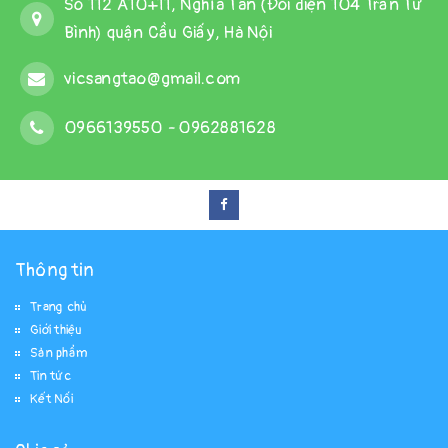
Số 112 A10+11, Nghĩa Tân (Đối diện 104 Trần Tử
Bình) quận Cầu Giấy, Hà Nội
vicsangtao@gmail.com
0966139550
-
0962881628
Thông tin
Trang chủ
Giới thiệu
Sản phẩm
Tin tức
Kết Nối