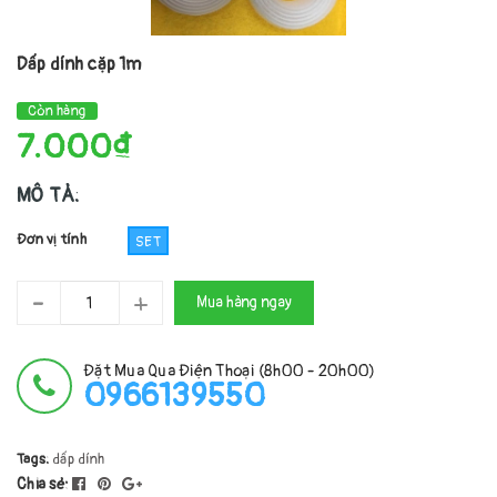
Dấp dính cặp 1m
Còn hàng
7.000₫
MÔ TẢ:
Đơn vị tính
SET
-
+
Mua hàng ngay
Đặt Mua Qua Điện Thoại (8h00 - 20h00)
0966139550
Tags:
dấp dính
Chia sẻ: