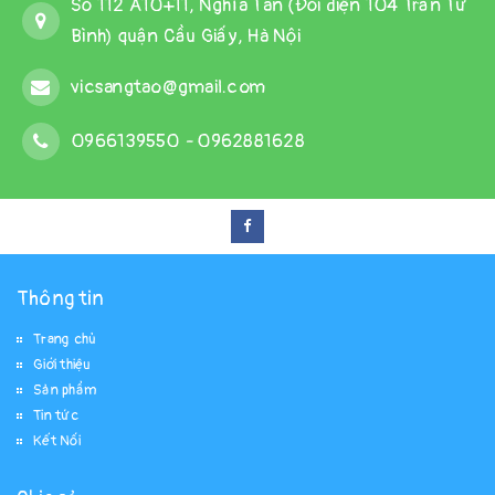
Số 112 A10+11, Nghĩa Tân (Đối diện 104 Trần Tử
Bình) quận Cầu Giấy, Hà Nội
vicsangtao@gmail.com
0966139550
-
0962881628
Thông tin
Trang chủ
Giới thiệu
Sản phẩm
Tin tức
Kết Nối