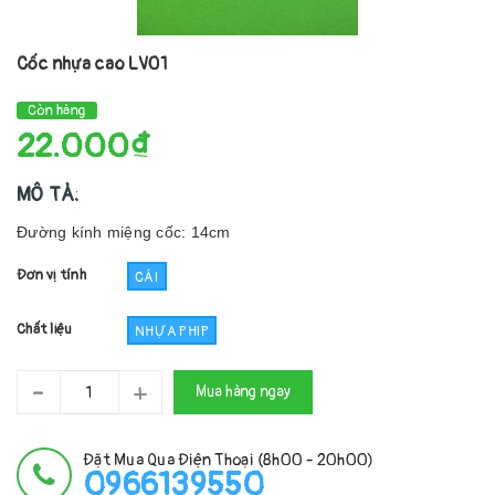
Cốc nhựa cao LV01
Còn hàng
22.000₫
MÔ TẢ:
Đường kính miệng cốc: 14cm
Đơn vị tính
CÁI
Chất liệu
NHỰA PHIP
-
+
Mua hàng ngay
Đặt Mua Qua Điện Thoại (8h00 - 20h00)
0966139550