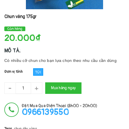
Chun vàng 175gr
Còn hàng
20.000₫
MÔ TẢ:
Có nhiều cỡ chun cho bạn lựa chọn theo nhu cầu cần dùng
Đơn vị tính
TÚI
-
+
Mua hàng ngay
Đặt Mua Qua Điện Thoại (8h00 - 20h00)
0966139550
Tags:
chun
dây
vòng