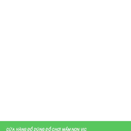
CỬA HÀNG ĐỒ DÙNG ĐỒ CHƠI MẦM NON VIC