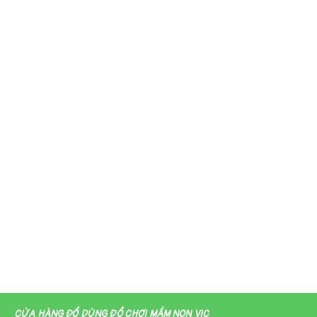
CỬA HÀNG ĐỒ DÙNG ĐỒ CHƠI MẦM NON VIC