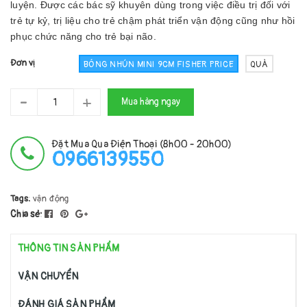
luyện. Được các bác sỹ khuyên dùng trong việc điều trị đối với
trẻ tự kỷ, trị liệu cho trẻ chậm phát triển vận động cũng như hồi
phục chức năng cho trẻ bại não.
Đơn vị
BÓNG NHÚN MINI 9CM FISHER PRICE
QUẢ
-
+
Mua hàng ngay
Đặt Mua Qua Điện Thoại (8h00 - 20h00)
0966139550
Tags:
vận động
Chia sẻ:
THÔNG TIN SẢN PHẨM
VẬN CHUYỂN
ĐÁNH GIÁ SẢN PHẨM