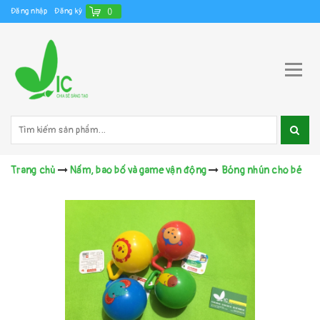
Đăng nhập
Đăng ký
(
)
Trang chủ
Nấm, bao bố và game vận động
Bóng nhún cho bé