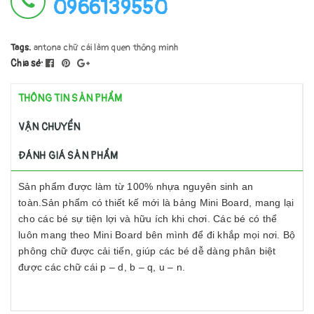
0966139550
Tags:
antona
chữ cái
làm quen
thông minh
Chia sẻ:
THÔNG TIN SẢN PHẨM
VẬN CHUYỂN
ĐÁNH GIÁ SẢN PHẨM
Sản phẩm được làm từ 100% nhựa nguyên sinh an
toàn.Sản phẩm có thiết kế mới là bảng Mini Board, mang lại
cho các bé sự tiện lợi và hữu ích khi chơi. Các bé có thể
luôn mang theo Mini Board bên mình để đi khắp mọi nơi. Bộ
phông chữ được cải tiến, giúp các bé dễ dàng phân biệt
được các chữ cái p – d, b – q, u – n.