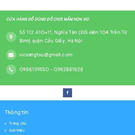
CỬA HÀNG ĐỒ DÙNG ĐỒ CHƠI MẦM NON VIC
Số 112 A10+11, Nghĩa Tân (Đối diện 104 Trần Tử
Bình) quận Cầu Giấy, Hà Nội
vicsangtao@gmail.com
0966139550
-
0962881628
Thông tin
Trang chủ
Giới thiệu