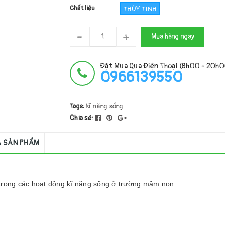
Chất liệu
THỦY TINH
-
+
Mua hàng ngay
Đặt Mua Qua Điện Thoại (8h00 - 20h
0966139550
Tags:
kĩ năng sống
Chia sẻ:
Á SẢN PHẨM
g trong các hoạt động kĩ năng sống ở trường mầm non.