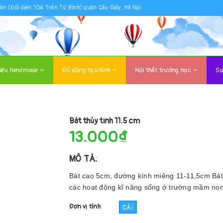
ân (Đối diện 104 Trần Tử Bình) quận Cầu Giấy, Hà Nội
liệu handmade
Đồ dùng tạo hình
Nội thất trường học
Sự
Bát thủy tinh 11.5 cm
13.000₫
MÔ TẢ:
Bát cao 5cm, đường kính miệng 11-11,5cm Bát 
các hoạt động kĩ năng sống ở trường mầm non
Đơn vị tính
CÁI