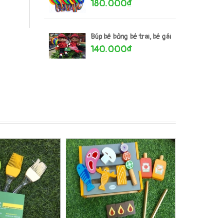
180.000₫
Búp bê bông bé trai, bé gái
140.000₫