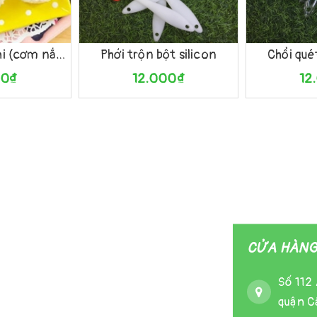
Xem nhanh
Mua hàng
Xem nhanh
Mua hàng
Khuôn làm sushi (cơm nắm) LS.4
Phới trộn bột silicon
Chổi qué
00₫
12.000₫
12
CỬA HÀNG 
Số 112 
quận Cầ