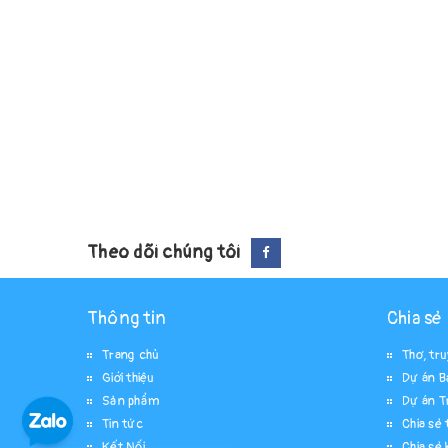
Theo dõi chúng tôi
Thông tin
Chia sẻ
Trang chủ
Thơ, tr
Giới thiệu
Dự án B
Sản phẩm
Dự án T
Tin tức
Chia sẻ t
Kết Nối
Chia sẻ 