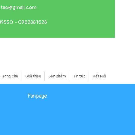
gtao@gmail.com
39550
-
0962881628
Trang chủ
Giới thiệu
Sản phẩm
Tin tức
Kết Nối
Fanpage