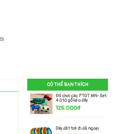
00)
CÓ THỂ BẠN THÍCH
Đồ chơi các PTGT MN- Set
4 ô tô gỗ kéo dây
125.000₫
Dây dắt trẻ đi dã ngoại