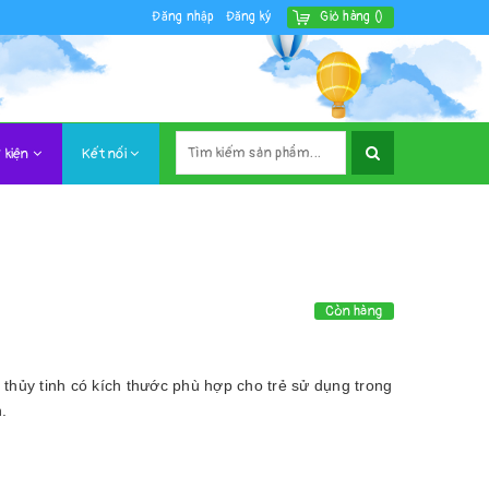
Đăng nhập
Đăng ký
Giỏ hàng
(
)
 kiện
Kết nối
Còn hàng
thủy tinh có kích thước phù hợp cho trẻ sử dụng trong
.