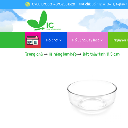
0966139550
-
0962881628
Địa chỉ:
Số 112 A10+11, Nghĩa T
Đồ chơi
Đồ dùng dạy học
Nguyên 
Trang chủ
Kĩ năng làm bếp
Bát thủy tinh 11.5 cm