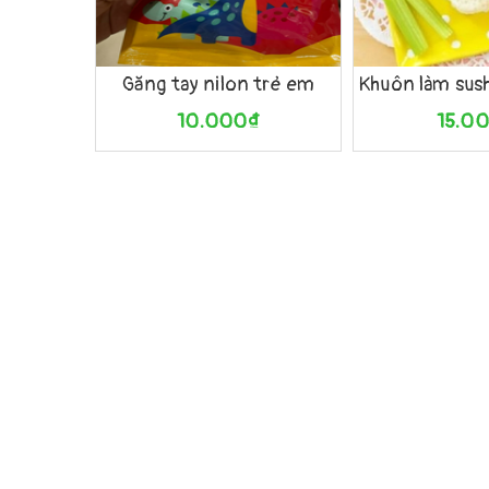
Mua hàng
Xem nhanh
Mua hàng
Găng tay nilon trẻ em
10.000₫
15.0