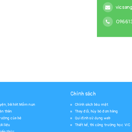
vicsan
09661
Chính sách
uyện, bài hát Mầm non
Chính sách bảo mật
ản thân
Thay đổi, hủy bỏ đơn hàng
rường của bé
Qui định sử dụng web
ài liệu
Thiết kế, thi công trường học VIC
kiến thức